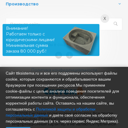
Производство
X
Внимание!
Работаем только с
юридическими лицами!
Мы в соц. сетях
Минимальная сумма
заказа 80 000 руб.!
Политика конфиденциальности
Сайт ttksistema.ru и все его поддомены используют файлы
cookie, которые сохраняются и обрабатываются вашим
браузером при посещении ресурсов.Мы применяем
cookie‑файлы с целью анализа поведения посетителей для
оптимизации контента и функционала, обеспечения
корректной работы сайта. Оставаясь на нашем сайте, вы
соглашаетесь с
Политикой защиты и обработки
© 2026 Система промышленная группа, Все права
персональных данных
и даёте своё согласие на обработку
защищены. Размещённые на сайте данные носят
персональных данных (в т.ч. через сервис Яндекс.Метрика).
информационный характер и не являются публичной