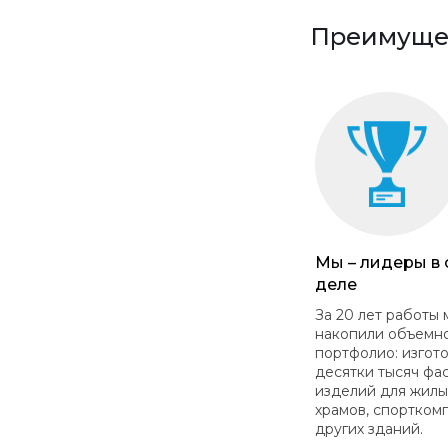
Преимущес
Мы – лидеры в
деле
За 20 лет работы 
накопили объемн
портфолио: изгот
десятки тысяч фа
изделий для жилы
храмов, спортком
других зданий.