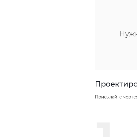
Нуж
Проектиро
Присылайте чертежи в