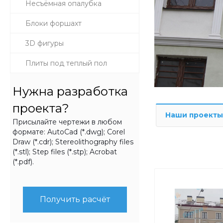
Несъёмная опалубка
Блоки форшахт
3D фигуры
Плиты под теплый пол
Нужна разработка
проекта?
Наши проекты
Присылайте чертежи в любом
формате: AutoCad (*.dwg); Corel
Draw (*.cdr); Stereolithography files
(*.stl); Step files (*.stp); Acrobat
(*.pdf).
Получить расчёт