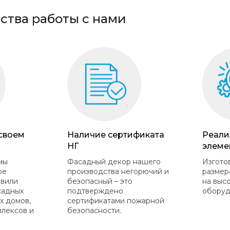
тва работы с нами
 своем
Наличие сертификата
Реали
НГ
элеме
мы
Фасадный декор нашего
Изгото
ое
производства негорючий и
размер
овили
безопасный – это
на выс
садных
подтверждено
оборуд
х домов,
сертификатами пожарной
плексов и
безопасности.