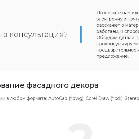
Позвоните нам ил
электронную почт
расскажет о матер
работаем, и спосо
на консультация?
Обсудим детали п
проконсультируем
предварительное 
предложение.
вание фасадного декора
 любом формате: AutoCad (*.dwg); Corel Draw (*.cdr); Stereolithogr