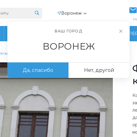
Воронеж
М
ВАШ ГОРОД
ПРОИЗВОДСТВО
ФОТОГАЛЕРЕ
ВОРОНЕЖ
асадные замковые камни
Да, спасибо
Нет, другой
К
з
л
д
о
м