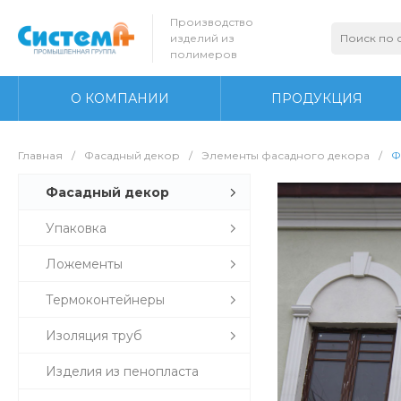
Производство
изделий из
полимеров
О КОМПАНИИ
ПРОДУКЦИЯ
Главная
/
Фасадный декор
/
Элементы фасадного декора
/
Ф
Фасадный декор
Упаковка
Ложементы
Термоконтейнеры
Изоляция труб
Изделия из пенопласта