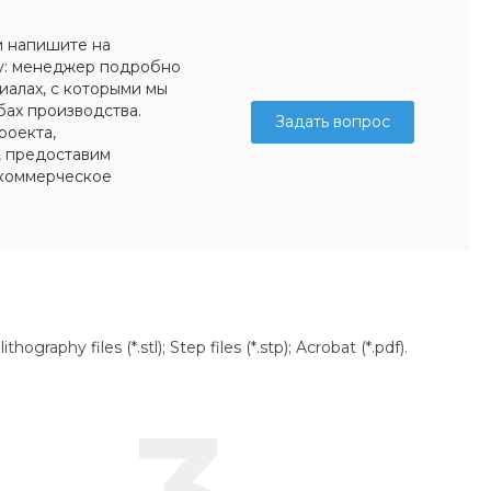
и напишите на
у: менеджер подробно
иалах, с которыми мы
бах производства.
Задать вопрос
роекта,
, предоставим
коммерческое
aphy files (*.stl); Step files (*.stp); Acrobat (*.pdf).