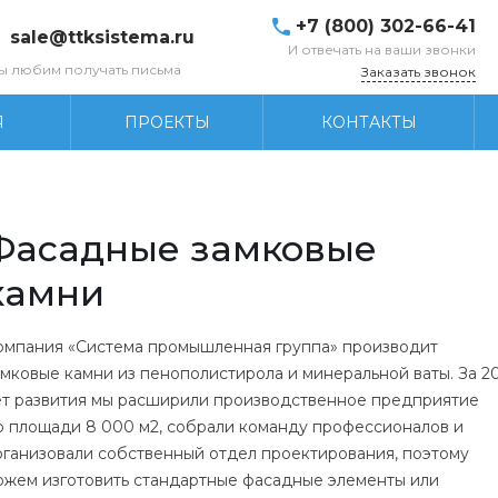
+7 (800) 302-66-41
sale@ttksistema.ru
И отвечать на ваши звонки
ы любим получать письма
Заказать звонок
Я
ПРОЕКТЫ
КОНТАКТЫ
Фасадные замковые
камни
омпания «Система промышленная группа» производит
амковые камни из пенополистирола и минеральной ваты. За 2
ет развития мы расширили производственное предприятие
о площади 8 000 м2, собрали команду профессионалов и
рганизовали собственный отдел проектирования, поэтому
ожем изготовить стандартные фасадные элементы или