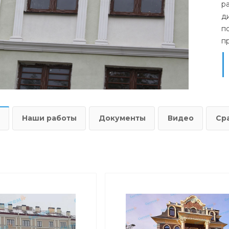
р
д
п
п
Наши работы
Документы
Видео
Ср