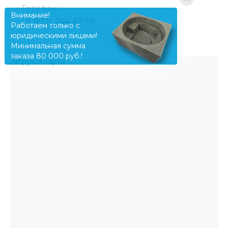
Телефон:
Внимание!
+7 (812) 244-67-78
Работаем только с
юридическими лицами!
Минимальная сумма
заказа 80 000 руб.!
Загрузка карты ...