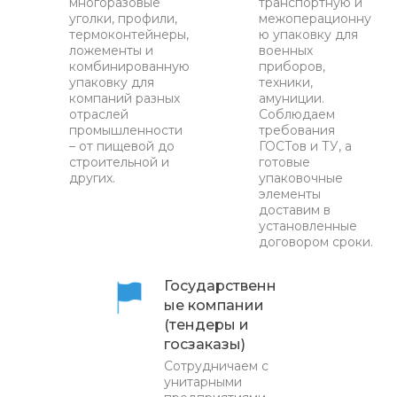
многоразовые
транспортную и
уголки, профили,
межоперационну
термоконтейнеры,
ю упаковку для
ложементы и
военных
комбинированную
приборов,
упаковку для
техники,
компаний разных
амуниции.
отраслей
Соблюдаем
промышленности
требования
– от пищевой до
ГОСТов и ТУ, а
строительной и
готовые
других.
упаковочные
элементы
доставим в
установленные
договором сроки.
Государственн
ые компании
(тендеры и
госзаказы)
Сотрудничаем с
унитарными