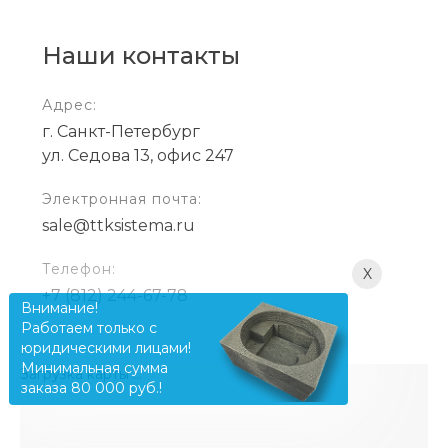
Наши контакты
Адрес:
г. Санкт-Петербург
ул. Седова 13, офис 247
Электронная почта:
sale@ttksistema.ru
Телефон:
X
+7 (812) 244-67-78
Внимание!
Работаем только с
юридическими лицами!
Минимальная сумма
Загрузка карты ...
заказа 80 000 руб.!