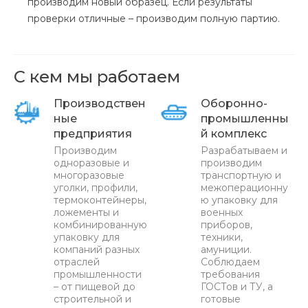
производим новый образец. Если результаты
проверки отличные – производим полную партию.
С кем мы работаем
Производствен
Оборонно-
ные
промышленны
предприятия
й комплекс
Производим
Разрабатываем и
одноразовые и
производим
многоразовые
транспортную и
уголки, профили,
межоперационну
термоконтейнеры,
ю упаковку для
ложементы и
военных
комбинированную
приборов,
упаковку для
техники,
компаний разных
амуниции.
отраслей
Соблюдаем
промышленности
требования
– от пищевой до
ГОСТов и ТУ, а
строительной и
готовые