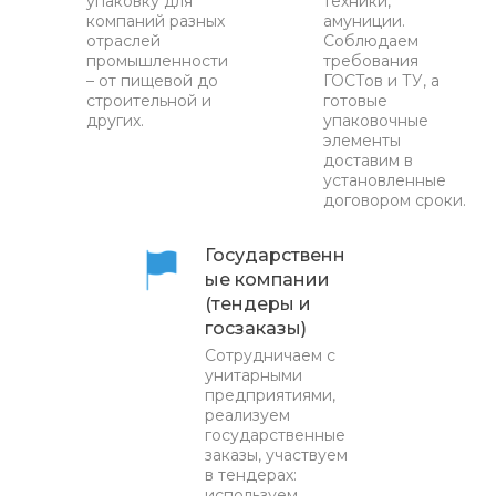
упаковку для
техники,
компаний разных
амуниции.
отраслей
Соблюдаем
промышленности
требования
– от пищевой до
ГОСТов и ТУ, а
строительной и
готовые
других.
упаковочные
элементы
доставим в
установленные
договором сроки.
Государственн
ые компании
(тендеры и
госзаказы)
Сотрудничаем с
унитарными
предприятиями,
реализуем
государственные
заказы, участвуем
в тендерах:
используем