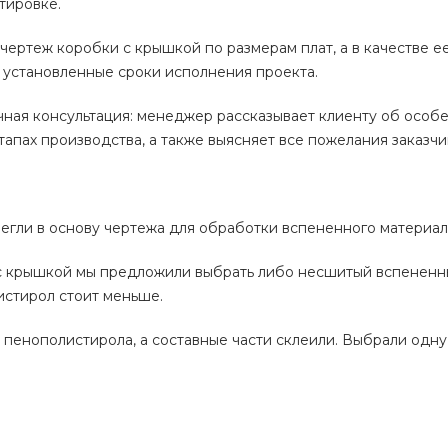
ртировке.
чертеж коробки с крышкой по размерам плат, а в качестве 
 установленные сроки исполнения проекта.
чная консультация: менеджер рассказывает клиенту об особ
тапах производства, а также выясняет все пожелания заказчи
легли в основу чертежа для обработки вспененного материа
с крышкой мы предложили выбрать либо несшитый вспененны
истирол стоит меньше.
пенополистирола, а составные части склеили. Выбрали одну