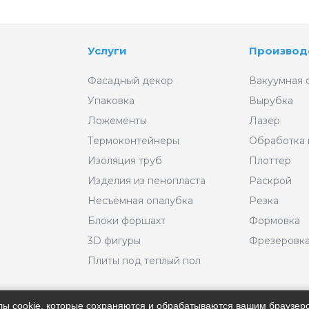
Услуги
Производ
Фасадный декор
Вакуумная 
Упаковка
Вырубка
Ложементы
Лазер
Термоконтейнеры
Обработка
Изоляция труб
Плоттер
Изделия из пенопласта
Раскрой
Несъёмная опалубка
Резка
Блоки форшахт
Формовка
3D фигуры
Фрезеровк
Плиты под теплый пол
айлы cookie, которые сохраняются и обрабатываются вашим браузе