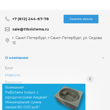
+7 (812) 244-67-78
Заказать звонок
sale@ttksistema.ru
г. Санкт-Петербург, г.Санкт-Петербург, ул. Седова
13
О компании
Блог
Новости
X
Вакансии
Внимание!
Сертификаты
Работаем только с
Сотрудники
юридическими лицами!
Минимальная сумма
заказа 80 000 руб.!