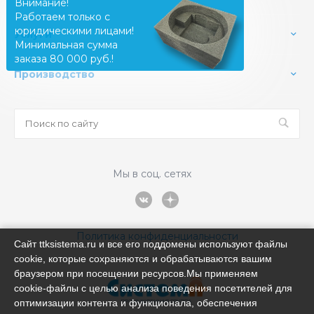
Внимание!
Работаем только с
юридическими лицами!
Услуги
Минимальная сумма
заказа 80 000 руб.!
Производство
Мы в соц. сетях
Политика конфиденциальности
Сайт ttksistema.ru и все его поддомены используют файлы
cookie, которые сохраняются и обрабатываются вашим
браузером при посещении ресурсов.Мы применяем
cookie‑файлы с целью анализа поведения посетителей для
оптимизации контента и функционала, обеспечения