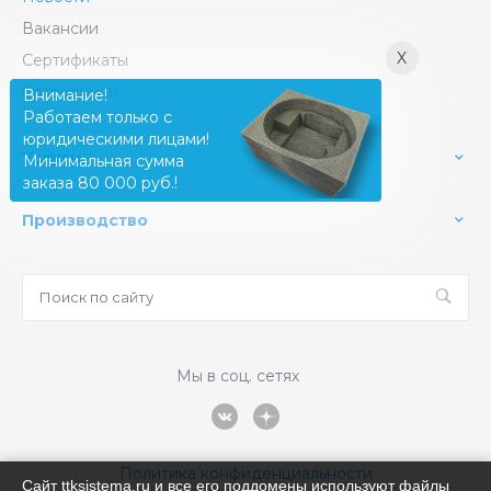
Вакансии
X
Сертификаты
Сотрудники
Внимание!
Работаем только с
юридическими лицами!
Услуги
Минимальная сумма
заказа 80 000 руб.!
Производство
Мы в соц. сетях
Политика конфиденциальности
Сайт ttksistema.ru и все его поддомены используют файлы