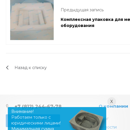
Предыдущая запись
Комплексная упаковка для м
оборудования
Назад к списку
X
О компании
+7 (812) 244-67-78
Внимание!
Работаем только с
Блог
Заказать звонок
юридическими лицами!
Новости
Минимальная сумма