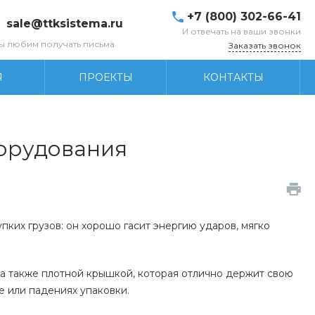
+7 (800) 302-66-41
sale@ttksistema.ru
И отвечать на ваши звонки
ы любим получать письма
Заказать звонок
Я
ПРОЕКТЫ
КОНТАКТЫ
борудования
ких грузов: он хорошо гасит энергию ударов, мягко
 также плотной крышкой, которая отлично держит свою
е или падениях упаковки.